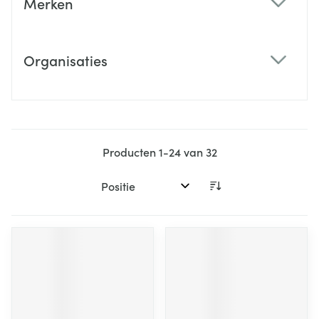
Merken
filter
Organisaties
filter
Producten
1
-
24
van
32
Sorteer op: