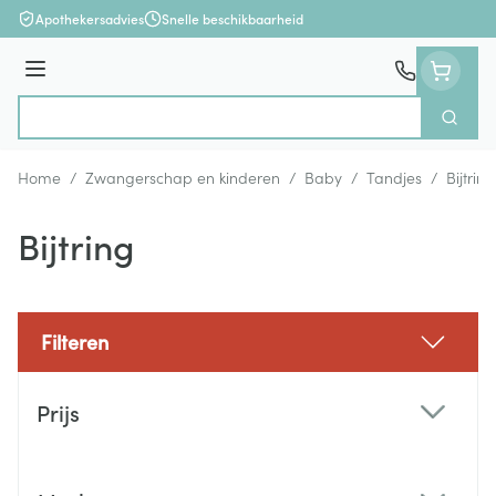
Ga naar de inhoud
Apothekersadvies
Snelle beschikbaarheid
Menu
Zoek
Product, merk, categorie...
Home
/
Zwangerschap en kinderen
/
Baby
/
Tandjes
/
Bijtring
Bijtring
Filteren
Doorgaan naar productlijst
Prijs
filter