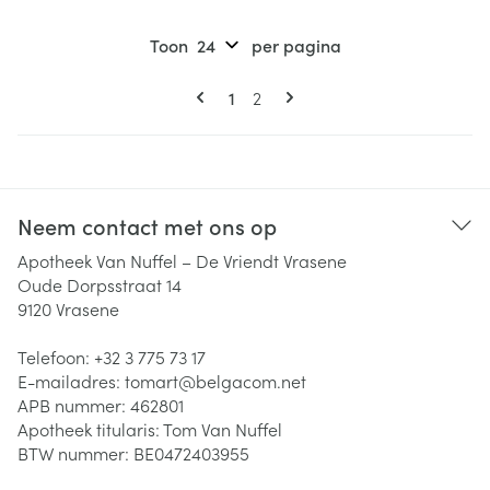
Toon
per pagina
Pagina's
U lees momenteel pagina
Pagina
1
2
Neem contact met ons op
Apotheek Van Nuffel – De Vriendt Vrasene
Oude Dorpsstraat 14
9120
Vrasene
Telefoon:
+32 3 775 73 17
E-mailadres:
tomart@
belgacom.net
APB nummer:
462801
Apotheek titularis:
Tom Van Nuffel
BTW nummer:
BE0472403955