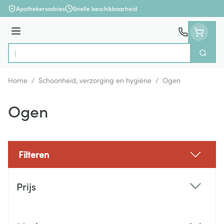
Ga naar de inhoud
Apothekersadvies
Snelle beschikbaarheid
Menu
Zoek
Product, merk, categorie...
Home
/
Schoonheid, verzorging en hygiëne
/
Ogen
Ogen
Filteren
Doorgaan naar productlijst
Prijs
filter