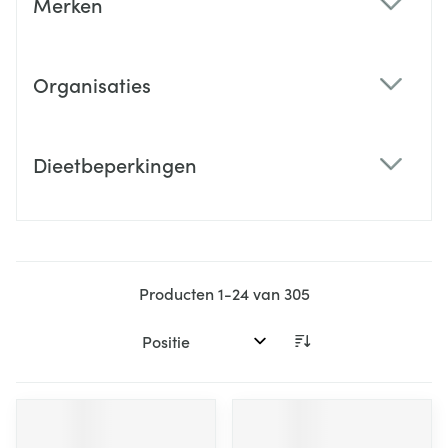
Merken
filter
Organisaties
filter
Dieetbeperkingen
filter
Producten
1
-
24
van
305
Sorteer op: