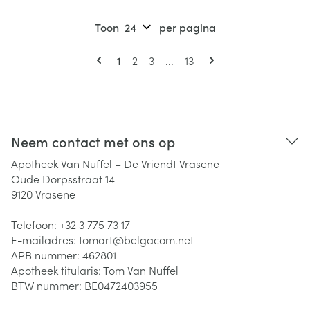
Toon
per pagina
Pagina's
U lees momenteel pagina
Pagina
Pagina
Pagina
1
2
3
...
13
Neem contact met ons op
Apotheek Van Nuffel – De Vriendt Vrasene
Oude Dorpsstraat 14
9120
Vrasene
Telefoon:
+32 3 775 73 17
E-mailadres:
tomart@
belgacom.net
APB nummer:
462801
Apotheek titularis:
Tom Van Nuffel
BTW nummer:
BE0472403955