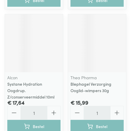
Bestel
Bestel
Alcon
Thea Pharma
Systane Hydration
Blephagel Verzorging
Oogdrup.
Ooglid-wimpers 30g
Z/conserveermiddel 10ml
€ 17,64
€ 15,99
Aantal
Aantal
Bestel
Bestel