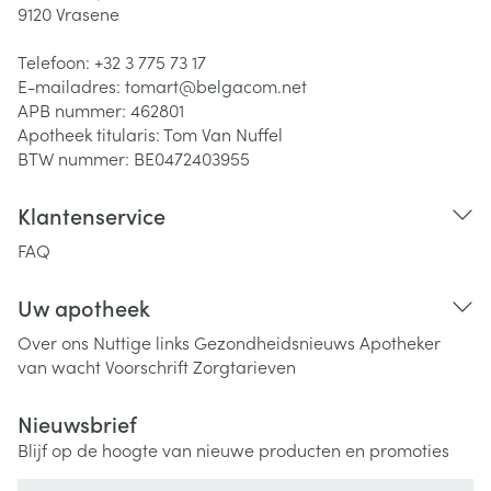
9120
Vrasene
Telefoon:
+32 3 775 73 17
E-mailadres:
tomart@
belgacom.net
APB nummer:
462801
Apotheek titularis:
Tom Van Nuffel
BTW nummer:
BE0472403955
Klantenservice
FAQ
Uw apotheek
Over ons
Nuttige links
Gezondheidsnieuws
Apotheker
van wacht
Voorschrift
Zorgtarieven
Nieuwsbrief
Blijf op de hoogte van nieuwe producten en promoties
E-mail adres