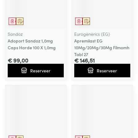
Geneesmiddel
Op voorschrift
Geneesmiddel
Op voorschrift
Sandoz
Eurogenerics (EG)
Adoport Sandoz 1,0mg
Apremilast EG
Caps Harde 100 X 1,0mg
10Mg/20Mg/30Mg Filmomh
Tabl 27
€ 99,00
€ 146,51
Reserveer
Reserveer