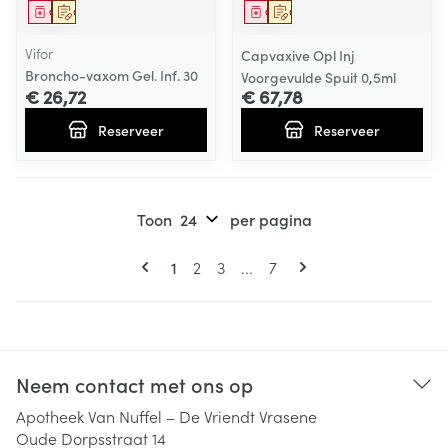
Geneesmiddel
Op voorschrift
Geneesmiddel
Op voorschrift
Vifor
Capvaxive Opl Inj
Broncho-vaxom Gel. Inf. 30
Voorgevulde Spuit 0,5ml
€ 26,72
€ 67,78
Reserveer
Reserveer
Toon
per pagina
Pagina's
U lees momenteel pagina
Pagina
Pagina
Pagina
1
2
3
...
7
Neem contact met ons op
Apotheek Van Nuffel – De Vriendt Vrasene
Oude Dorpsstraat 14