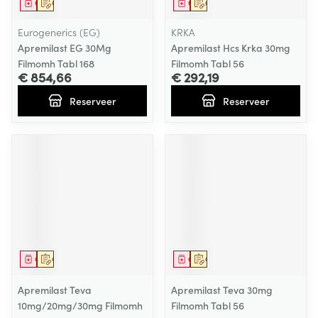
Geneesmiddel
Op voorschrift
Geneesmiddel
Op voorschrift
Eurogenerics (EG)
KRKA
Apremilast EG 30Mg
Apremilast Hcs Krka 30mg
Filmomh Tabl 168
Filmomh Tabl 56
€ 854,66
€ 292,19
Reserveer
Reserveer
Geneesmiddel
Op voorschrift
Geneesmiddel
Op voorschrift
Apremilast Teva
Apremilast Teva 30mg
10mg/20mg/30mg Filmomh
Filmomh Tabl 56