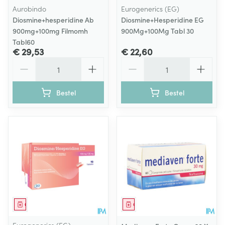
Aurobindo
Eurogenerics (EG)
Diosmine+hesperidine Ab
Diosmine+Hesperidine EG
900mg+100mg Filmomh
900Mg+100Mg Tabl 30
Tabl60
€ 29,53
€ 22,60
Aantal
Aantal
Bestel
Bestel
Geneesmiddel
Geneesmiddel