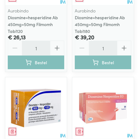
Aurobindo
Aurobindo
Diosmine+hesperidine Ab
Diosmine+hesperidine Ab
450mg+50mg Filmomh
450mg+50mg Filmomh
Tabl120
Tabl180
€ 26,13
€ 39,20
Aantal
Aantal
Bestel
Bestel
Geneesmiddel
Geneesmiddel