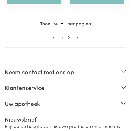
Toon
per pagina
Pagina's
U lees momenteel pagina
Pagina
1
2
Neem contact met ons op
Klantenservice
Uw apotheek
Nieuwsbrief
Blijf op de hoogte van nieuwe producten en promoties