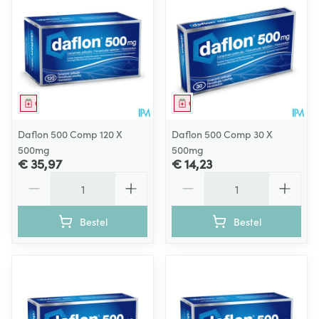
Geneesmiddel
Geneesmiddel
Daflon 500 Comp 120 X
Daflon 500 Comp 30 X
500mg
500mg
€ 35,97
€ 14,23
Aantal
Aantal
Bestel
Bestel