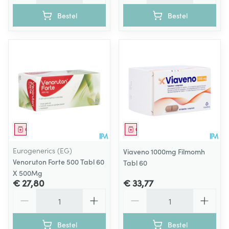
Bestel
Bestel
Geneesmiddel
Geneesmiddel
Eurogenerics (EG)
Viaveno 1000mg Filmomh
Venoruton Forte 500 Tabl 60
Tabl 60
X 500Mg
€ 27,80
€ 33,77
Aantal
Aantal
Bestel
Bestel