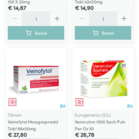
100 X 20mg
Tabl 42x50mg
€ 14,87
€ 14,90
Aantal
Aantal
Bestel
Bestel
Geneesmiddel
Geneesmiddel
Tilman
Eurogenerics (EG)
Veinofytol Maagsapresist
Venoruton 1000 Sach Pulv
Tabl 98x50mg
Per Os 30
€ 27,80
€ 26,78