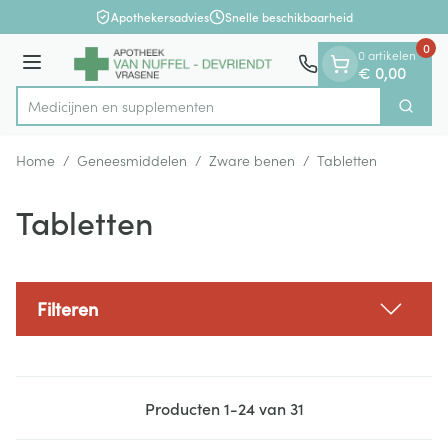
Dia 1 van 1
Ga naar de inhoud
Apothekersadvies
Snelle beschikbaarheid
0
0 artikelen
Menu
€ 0,00
Medic
Zoek
Product, merk, categorie...
Home
/
Geneesmiddelen
/
Zware benen
/
Tabletten
Tabletten
Filteren
Producten
1
-
24
van
31