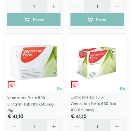
Aantal
Aantal
Bestel
Bestel
Geneesmiddel
Geneesmiddel
Eurogenerics (EG)
Venoruton Forte 500
Venoruton Forte 500 Tabl
Orifarm Tabl 100x500mg
100 X 500Mg
Pip
€ 41,10
€ 41,10
Aantal
Aantal