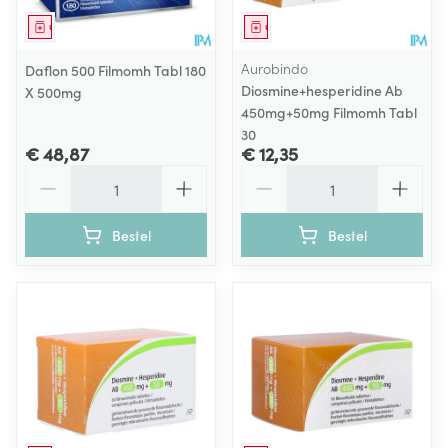
Geneesmiddel
Geneesmiddel
Aurobindo
Daflon 500 Filmomh Tabl 180
Diosmine+hesperidine Ab
X 500mg
450mg+50mg Filmomh Tabl
30
€ 48,87
€ 12,35
Aantal
Aantal
Bestel
Bestel