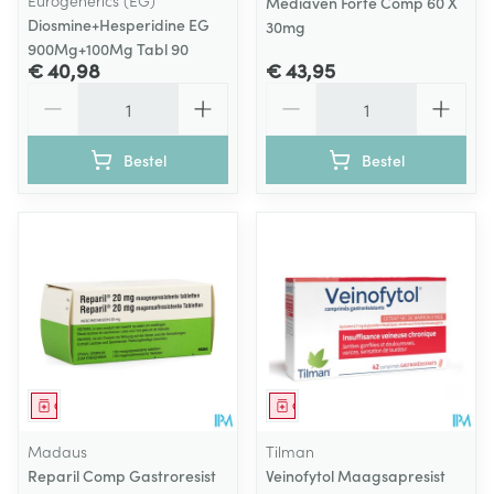
Eurogenerics (EG)
Mediaven Forte Comp 60 X
Diosmine+Hesperidine EG
30mg
900Mg+100Mg Tabl 90
€ 40,98
€ 43,95
Aantal
Aantal
Bestel
Bestel
Geneesmiddel
Geneesmiddel
Madaus
Tilman
Reparil Comp Gastroresist
Veinofytol Maagsapresist