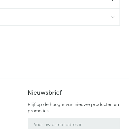
rende
Parfums en
geurproducten
Nieuwsbrief
CBD
Blijf op de hoogte van nieuwe producten en
promoties
E-mail adres