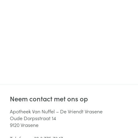
Haar
Gezichtsverzor
Pillendozen en
accessoires
Pigmentstoorni
Gevoelige huid
geïrriteerde hu
Gemengde hui
Doffe huid
Toon meer
Neem contact met ons op
Snurken
Apotheek Van Nuffel – De Vriendt Vrasene
Oude Dorpsstraat 14
9120
Vrasene