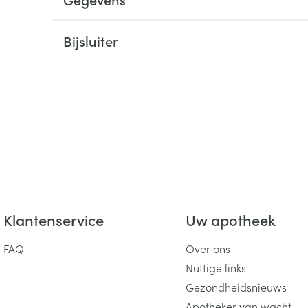
ging
Supplementen
Insectenwe
Mondmaskers
middelen
Bijsluiter
ssen
 -
id
d
Klantenservice
Uw apotheek
Zelfbruiner
Scheren
FAQ
Over ons
Nuttige links
Gezondheidsnieuws
Apotheker van wacht