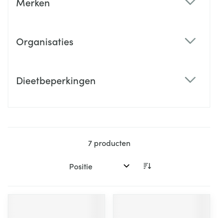
Merken
filter
Organisaties
filter
Dieetbeperkingen
filter
7
producten
Sorteer op: