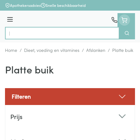
Ga naar de inhoud
Apothekersadvies
Snelle beschikbaarheid
Menu
Zoek
Product, merk, categorie...
Home
/
Dieet, voeding en vitamines
/
Afslanken
/
Platte buik
Platte buik
Filteren
Doorgaan naar productlijst
Prijs
filter