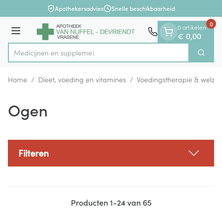
Dia 1 van 1
Ga naar de inhoud
Apothekersadvies
Snelle beschikbaarheid
0
0 artikelen
Menu
€ 0,00
Me
Zoek
Product, merk, categorie...
Home
/
Dieet, voeding en vitamines
/
Voedingstherapie & welzijn
Ogen
Filteren
Producten
1
-
24
van
65