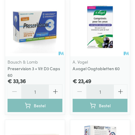
Bausch & Lomb
A. Vogel
Preservision 3 + Vit D3 Caps
A.vogel Oogtabletten 60
60
€ 33,36
€ 23,49
Aantal
Aantal
Bestel
Bestel