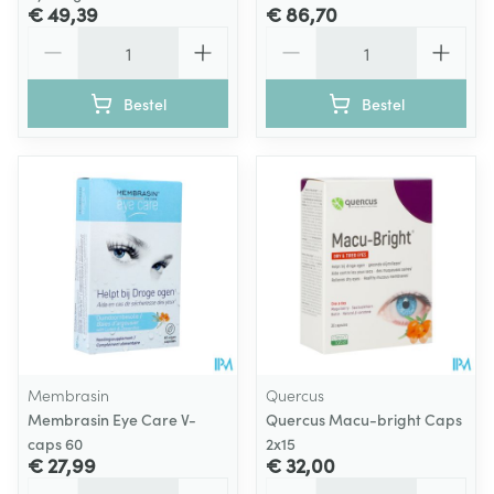
€ 49,39
€ 86,70
Aantal
Aantal
Bestel
Bestel
Membrasin
Quercus
Membrasin Eye Care V-
Quercus Macu-bright Caps
caps 60
2x15
€ 27,99
€ 32,00
Aantal
Aantal