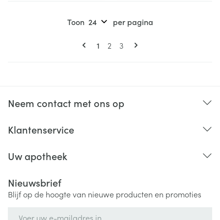
Toon
per pagina
Pagina's
U lees momenteel pagina
Pagina
Pagina
1
2
3
Neem contact met ons op
Klantenservice
Uw apotheek
Nieuwsbrief
Blijf op de hoogte van nieuwe producten en promoties
E-mail adres