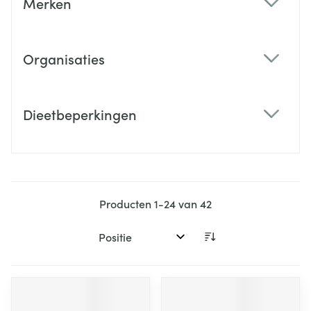
Merken
filter
Organisaties
filter
Dieetbeperkingen
filter
Producten
1
-
24
van
42
Sorteer op: