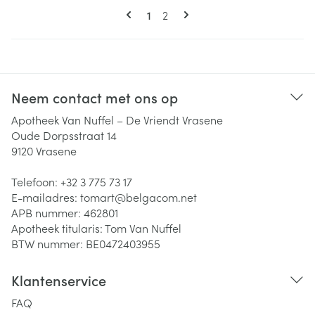
Pagina's
U lees momenteel pagina
Pagina
1
2
Neem contact met ons op
Apotheek Van Nuffel – De Vriendt Vrasene
Oude Dorpsstraat 14
9120
Vrasene
Telefoon:
+32 3 775 73 17
E-mailadres:
tomart@
belgacom.net
APB nummer:
462801
Apotheek titularis:
Tom Van Nuffel
BTW nummer:
BE0472403955
Klantenservice
FAQ