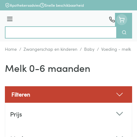
Ga naar de inhoud
Apothekersadvies
Snelle beschikbaarheid
Menu
Zoek
Product, merk, categorie...
Home
/
Zwangerschap en kinderen
/
Baby
/
Voeding - melk
/
Melk 0-6 maanden
Filteren
Doorgaan naar productlijst
Prijs
filter