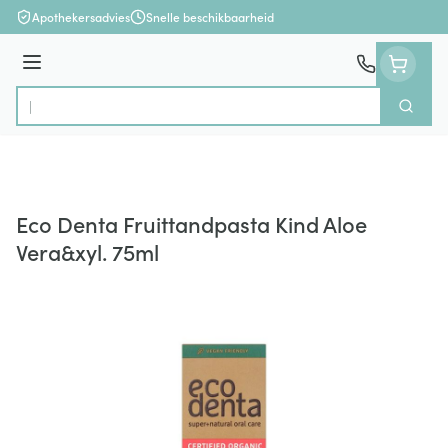
Ga naar de inhoud
Apothekersadvies
Snelle beschikbaarheid
Menu
Zoek
Product, merk, categorie...
Eco Denta Fruittandpasta Kind Aloe
Vera&xyl. 75ml