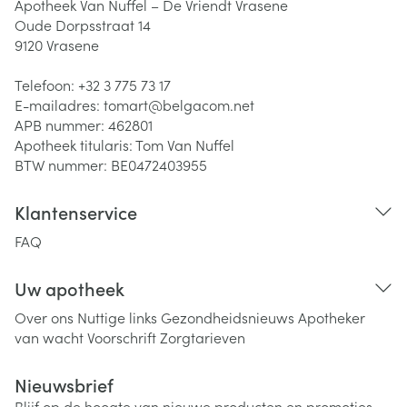
Apotheek Van Nuffel – De Vriendt Vrasene
Oude Dorpsstraat 14
9120
Vrasene
Telefoon:
+32 3 775 73 17
E-mailadres:
tomart@
belgacom.net
APB nummer:
462801
Apotheek titularis:
Tom Van Nuffel
BTW nummer:
BE0472403955
Klantenservice
FAQ
Uw apotheek
Over ons
Nuttige links
Gezondheidsnieuws
Apotheker
van wacht
Voorschrift
Zorgtarieven
Nieuwsbrief
Blijf op de hoogte van nieuwe producten en promoties