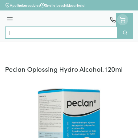
Ga naar de inhoud
Apothekersadvies
Snelle beschikbaarheid
Menu
Zoek
Product, merk, categorie...
Peclan Oplossing Hydro Alcohol. 120ml