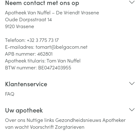
Neem contact met ons op
Apotheek Van Nuffel – De Vriendt Vrasene
Oude Dorpsstraat 14
9120
Vrasene
Telefoon:
+32 3 775 73 17
E-mailadres:
tomart@
belgacom.net
APB nummer:
462801
Apotheek titularis:
Tom Van Nuffel
BTW nummer:
BE0472403955
Klantenservice
FAQ
Uw apotheek
Over ons
Nuttige links
Gezondheidsnieuws
Apotheker
van wacht
Voorschrift
Zorgtarieven