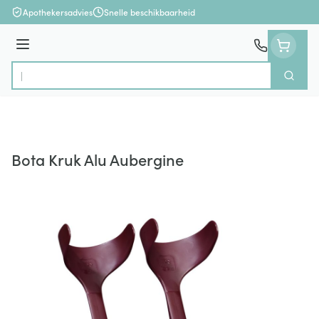
Ga naar de inhoud
Apothekersadvies
Snelle beschikbaarheid
Menu
Zoek
Product, merk, categorie...
Bota Kruk Alu Aubergine