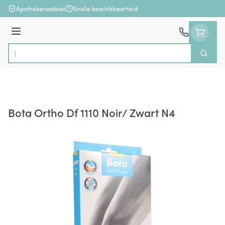
Ga naar de inhoud
Apothekersadvies
Snelle beschikbaarheid
Menu
Zoek
Product, merk, categorie...
Bota Ortho Df 1110 Noir/ Zwart N4