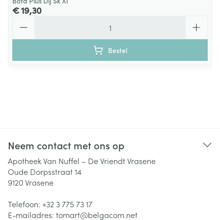
Bota Plus Dij Sk Xl
€ 19,30
Aantal
Bestel
Neem contact met ons op
Apotheek Van Nuffel – De Vriendt Vrasene
Oude Dorpsstraat 14
9120
Vrasene
Telefoon:
+32 3 775 73 17
E-mailadres:
tomart@
belgacom.net