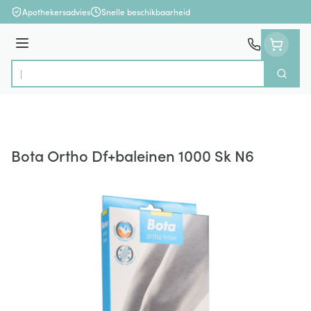
Ga naar de inhoud
Apothekersadvies
Snelle beschikbaarheid
Menu
Zoek
Product, merk, categorie...
Bota Ortho Df+baleinen 1000 Sk N6