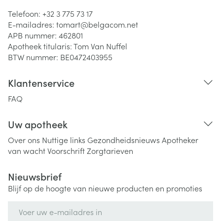
Telefoon:
+32 3 775 73 17
E-mailadres:
tomart@
belgacom.net
APB nummer:
462801
Apotheek titularis:
Tom Van Nuffel
BTW nummer:
BE0472403955
Klantenservice
FAQ
Uw apotheek
Over ons
Nuttige links
Gezondheidsnieuws
Apotheker
van wacht
Voorschrift
Zorgtarieven
Nieuwsbrief
Blijf op de hoogte van nieuwe producten en promoties
E-mail adres