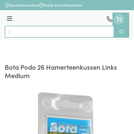
Ga naar de inhoud
Apothekersadvies
Snelle beschikbaarheid
Menu
Zoek
Product, merk, categorie...
Bota Podo 26 Hamerteenkussen Links
Medium