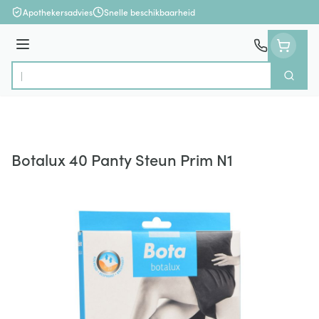
Ga naar de inhoud
Apothekersadvies
Snelle beschikbaarheid
Menu
Zoek
Product, merk, categorie...
Botalux 40 Panty Steun Prim N1