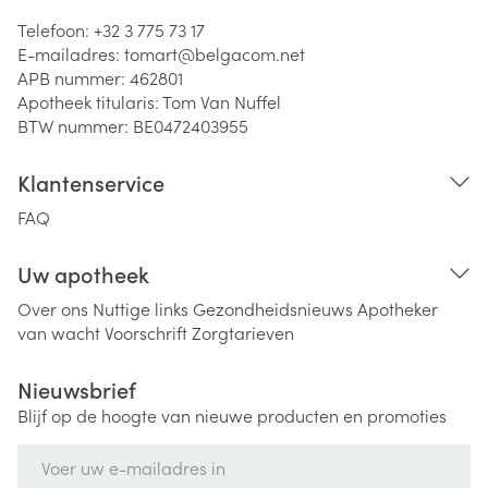
Telefoon:
+32 3 775 73 17
E-mailadres:
tomart@
belgacom.net
APB nummer:
462801
Apotheek titularis:
Tom Van Nuffel
BTW nummer:
BE0472403955
Klantenservice
FAQ
Uw apotheek
Over ons
Nuttige links
Gezondheidsnieuws
Apotheker
van wacht
Voorschrift
Zorgtarieven
Nieuwsbrief
Blijf op de hoogte van nieuwe producten en promoties
E-mail adres