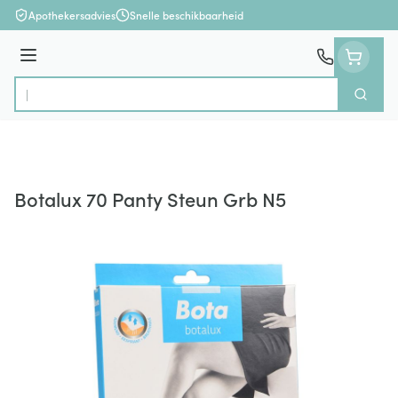
Ga naar de inhoud
Apothekersadvies
Snelle beschikbaarheid
Menu
Zoek
Product, merk, categorie...
Botalux 70 Panty Steun Grb N5