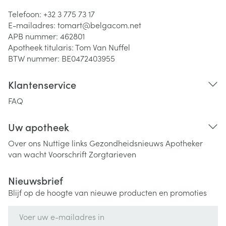
Telefoon:
+32 3 775 73 17
E-mailadres:
tomart@
belgacom.net
APB nummer:
462801
Apotheek titularis:
Tom Van Nuffel
BTW nummer:
BE0472403955
Klantenservice
FAQ
Uw apotheek
Over ons
Nuttige links
Gezondheidsnieuws
Apotheker
van wacht
Voorschrift
Zorgtarieven
Nieuwsbrief
Blijf op de hoogte van nieuwe producten en promoties
E-mail adres