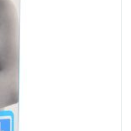
rende
Parfums en
geurproducten
CBD