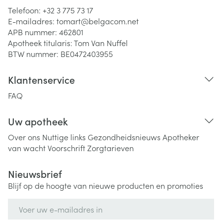
Telefoon:
+32 3 775 73 17
E-mailadres:
tomart@
belgacom.net
APB nummer:
462801
Apotheek titularis:
Tom Van Nuffel
BTW nummer:
BE0472403955
Klantenservice
FAQ
Uw apotheek
Over ons
Nuttige links
Gezondheidsnieuws
Apotheker
van wacht
Voorschrift
Zorgtarieven
Nieuwsbrief
Blijf op de hoogte van nieuwe producten en promoties
E-mail adres