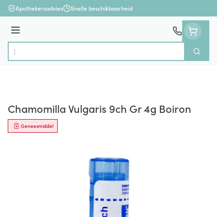
Ga naar de inhoud
Apothekersadvies
Snelle beschikbaarheid
Menu
Zoek
Product, merk, categorie...
Chamomilla Vulgaris 9ch Gr 4g Boiron
Geneesmiddel