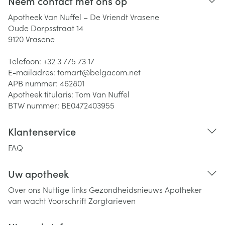
Neem contact met ons op
Apotheek Van Nuffel – De Vriendt Vrasene
Oude Dorpsstraat 14
9120
Vrasene
Telefoon:
+32 3 775 73 17
E-mailadres:
tomart@
belgacom.net
APB nummer:
462801
Apotheek titularis:
Tom Van Nuffel
BTW nummer:
BE0472403955
Klantenservice
FAQ
Uw apotheek
Over ons
Nuttige links
Gezondheidsnieuws
Apotheker
van wacht
Voorschrift
Zorgtarieven