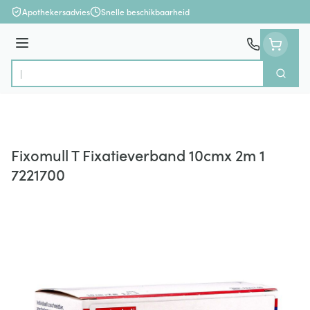
Ga naar de inhoud
Apothekersadvies
Snelle beschikbaarheid
Menu
Zoek
Product, merk, categorie...
Fixomull T Fixatieverband 10cmx 2m 1
7221700