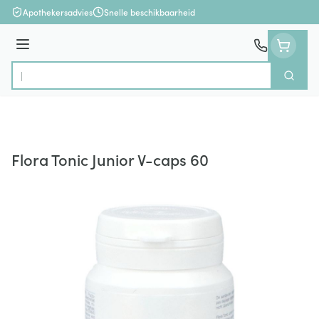
Ga naar de inhoud
Apothekersadvies
Snelle beschikbaarheid
Menu
Zoek
Product, merk, categorie...
Flora Tonic Junior V-caps 60