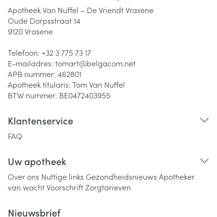
Apotheek Van Nuffel – De Vriendt Vrasene
Oude Dorpsstraat 14
9120
Vrasene
Telefoon:
+32 3 775 73 17
E-mailadres:
tomart@
belgacom.net
APB nummer:
462801
Apotheek titularis:
Tom Van Nuffel
BTW nummer:
BE0472403955
Klantenservice
FAQ
Uw apotheek
Over ons
Nuttige links
Gezondheidsnieuws
Apotheker
van wacht
Voorschrift
Zorgtarieven
Nieuwsbrief