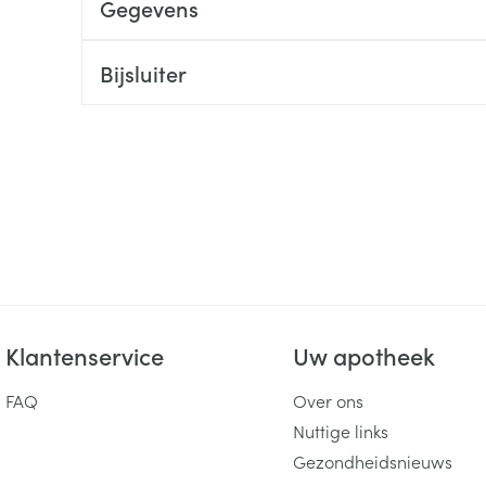
Gegevens
ging
Supplementen
Insectenwe
Mondmaskers
middelen
Bijsluiter
ssen
 -
id
d
Zelfbruiner
Scheren
Klantenservice
Uw apotheek
FAQ
Over ons
Nuttige links
Gezondheidsnieuws