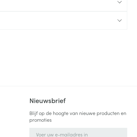
rende
Parfums en
geurproducten
CBD
Nieuwsbrief
Blijf op de hoogte van nieuwe producten en
promoties
E-mail adres