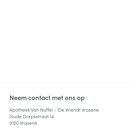
Haar
Gezichtsverzor
Pillendozen en
accessoires
Pigmentstoorni
Gevoelige huid
geïrriteerde hu
Gemengde hui
Doffe huid
Toon meer
Snurken
Neem contact met ons op
Apotheek Van Nuffel – De Vriendt Vrasene
Oude Dorpsstraat 14
9120
Vrasene