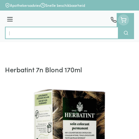
Ga naar de inhoud
Apothekersadvies
Snelle beschikbaarheid
Menu
Zoek
Product, merk, categorie...
Herbatint 7n Blond 170ml