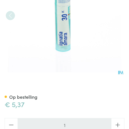
Ignatia Amara 30k Gr 4g Boir
Op bestelling
€ 5,37
Aantal