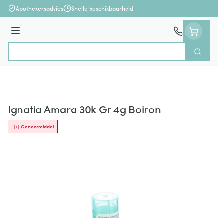
Ga naar de inhoud
Apothekersadvies
Snelle beschikbaarheid
Menu
Zoek
Product, merk, categorie...
Ignatia Amara 30k Gr 4g Boiron
Geneesmiddel