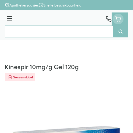
Ga naar de inhoud
Apothekersadvies
Snelle beschikbaarheid
Menu
Zoek
Product, merk, categorie...
Kinespir 10mg/g Gel 120g
Geneesmiddel