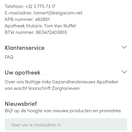
Telefoon:
+32 3 775 73 17
E-mailadres:
tomart@
belgacom.net
APB nummer:
462801
Apotheek titularis:
Tom Van Nuffel
BTW nummer:
BE0472403955
Klantenservice
FAQ
Uw apotheek
Over ons
Nuttige links
Gezondheidsnieuws
Apotheker
van wacht
Voorschrift
Zorgtarieven
Nieuwsbrief
Blijf op de hoogte van nieuwe producten en promoties
E-mail adres