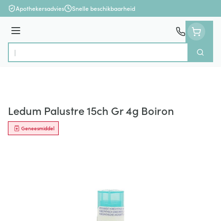
Ga naar de inhoud
Apothekersadvies
Snelle beschikbaarheid
Menu
Zoek
Product, merk, categorie...
Ledum Palustre 15ch Gr 4g Boiron
Geneesmiddel