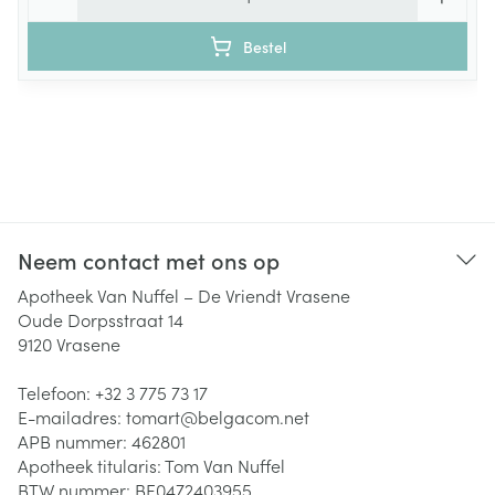
Bestel
Neem contact met ons op
Apotheek Van Nuffel – De Vriendt Vrasene
Oude Dorpsstraat 14
9120
Vrasene
Telefoon:
+32 3 775 73 17
E-mailadres:
tomart@
belgacom.net
APB nummer:
462801
Apotheek titularis:
Tom Van Nuffel
BTW nummer:
BE0472403955