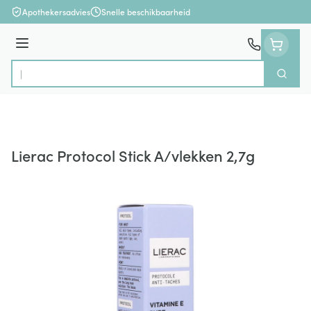
Ga naar de inhoud
Apothekersadvies
Snelle beschikbaarheid
Menu
Zoek
Product, merk, categorie...
Lierac Protocol Stick A/vlekken 2,7g