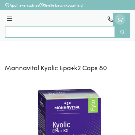
Ga naar de inhoud
Apothekersadvies
Snelle beschikbaarheid
Menu
Zoek
Product, merk, categorie...
Mannavital Kyolic Epa+k2 Caps 80