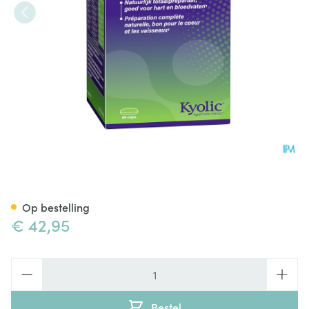
Mannavital Kyolic Epa+k2 Ca
Op bestelling
€ 42,95
Aantal
Bestel