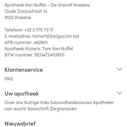
Apotheek Van Nuffel – De Vriendt Vrasene
Oude Dorpsstraat 14
9120
Vrasene
Telefoon:
+32 3 775 73 17
E-mailadres:
tomart@
belgacom.net
APB nummer:
462801
Apotheek titularis:
Tom Van Nuffel
BTW nummer:
BE0472403955
Klantenservice
FAQ
Uw apotheek
Over ons
Nuttige links
Gezondheidsnieuws
Apotheker
van wacht
Voorschrift
Zorgtarieven
Nieuwsbrief