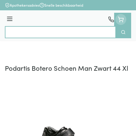
Ga naar de inhoud
Apothekersadvies
Snelle beschikbaarheid
Menu
Zoek
Product, merk, categorie...
Podartis Botero Schoen Man Zwart 44 Xl