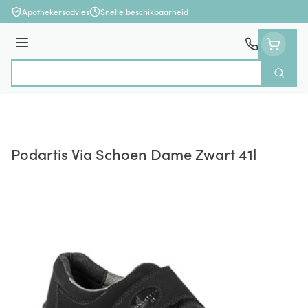
Ga naar de inhoud
Apothekersadvies
Snelle beschikbaarheid
Menu
Zoek
Product, merk, categorie...
Podartis Via Schoen Dame Zwart 41l