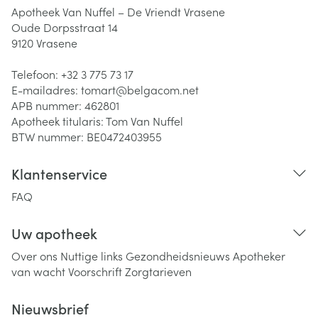
Apotheek Van Nuffel – De Vriendt Vrasene
Oude Dorpsstraat 14
9120
Vrasene
Telefoon:
+32 3 775 73 17
E-mailadres:
tomart@
belgacom.net
APB nummer:
462801
Apotheek titularis:
Tom Van Nuffel
BTW nummer:
BE0472403955
Klantenservice
FAQ
Uw apotheek
Over ons
Nuttige links
Gezondheidsnieuws
Apotheker
van wacht
Voorschrift
Zorgtarieven
Nieuwsbrief