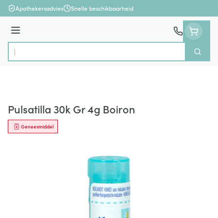
Ga naar de inhoud
Apothekersadvies
Snelle beschikbaarheid
Menu
Zoek
Product, merk, categorie...
Pulsatilla 30k Gr 4g Boiron
Geneesmiddel