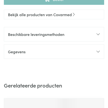
Bekijk alle producten van Covarmed
Beschikbare leveringsmethoden
Gegevens
Gerelateerde producten
Navigeren door de elementen van de carrousel is mogelijk m
Druk om carrousel over te slaan
Druk op om naar carrouselnavigatie te gaan