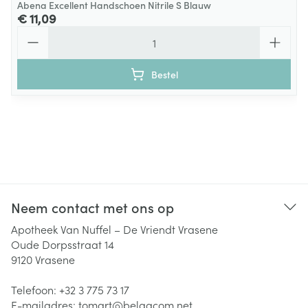
Abena Excellent Handschoen Nitrile S Blauw
€ 11,09
Aantal
Bestel
Neem contact met ons op
Apotheek Van Nuffel – De Vriendt Vrasene
Oude Dorpsstraat 14
9120
Vrasene
Telefoon:
+32 3 775 73 17
E-mailadres:
tomart@
belgacom.net