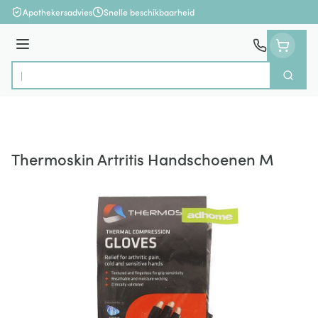
Ga naar de inhoud
Apothekersadvies
Snelle beschikbaarheid
Menu
Zoek
Product, merk, categorie...
Thermoskin Artritis Handschoenen M