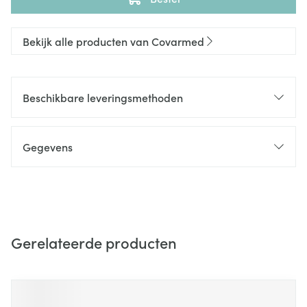
Bekijk alle producten van Covarmed
Beschikbare leveringsmethoden
Gegevens
Gerelateerde producten
Navigeren door de elementen van de carrousel is mogelijk m
Druk om carrousel over te slaan
Druk op om naar carrouselnavigatie te gaan