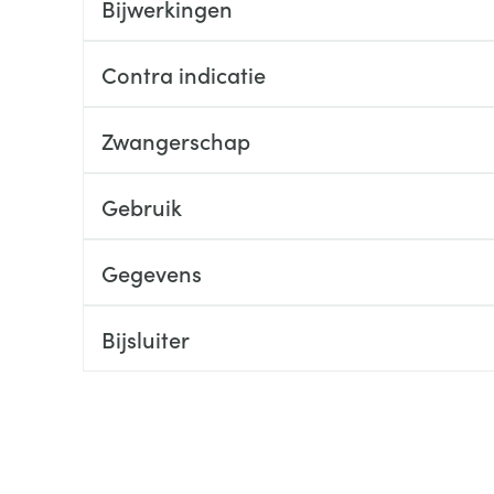
Bijwerkingen
ging
Supplementen
Insectenwe
Mondmaskers
middelen
Contra indicatie
ssen
 -
Zwangerschap
id
d
Gebruik
Gegevens
Bijsluiter
Zelfbruiner
Scheren