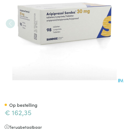
Aripiprazol Sandoz 30mg Co
Op bestelling
€ 162,35
Terugbetaalbaar