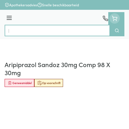
Ga naar de inhoud
Apothekersadvies
Snelle beschikbaarheid
Menu
Zoek
Product, merk, categorie...
Aripiprazol Sandoz 30mg Comp 98 X
30mg
Geneesmiddel
Op voorschrift