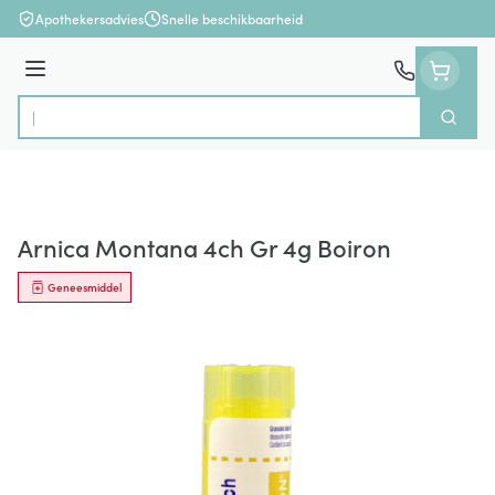
Ga naar de inhoud
Apothekersadvies
Snelle beschikbaarheid
Menu
Zoek
Product, merk, categorie...
Arnica Montana 4ch Gr 4g Boiron
Geneesmiddel