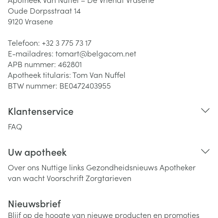
Oude Dorpsstraat 14
9120
Vrasene
Telefoon:
+32 3 775 73 17
E-mailadres:
tomart@
belgacom.net
APB nummer:
462801
Apotheek titularis:
Tom Van Nuffel
BTW nummer:
BE0472403955
Klantenservice
FAQ
Uw apotheek
Over ons
Nuttige links
Gezondheidsnieuws
Apotheker
van wacht
Voorschrift
Zorgtarieven
Nieuwsbrief
Blijf op de hoogte van nieuwe producten en promoties