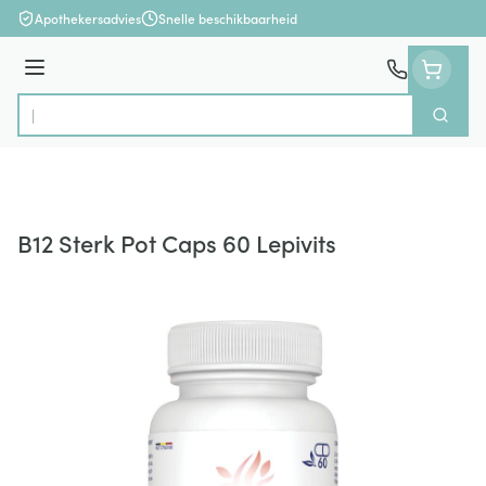
Ga naar de inhoud
Apothekersadvies
Snelle beschikbaarheid
Menu
Zoek
Product, merk, categorie...
B12 Sterk Pot Caps 60 Lepivits