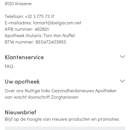
9120
Vrasene
Telefoon:
+32 3 775 73 17
E-mailadres:
tomart@
belgacom.net
APB nummer:
462801
Apotheek titularis:
Tom Van Nuffel
BTW nummer:
BE0472403955
Klantenservice
FAQ
Uw apotheek
Over ons
Nuttige links
Gezondheidsnieuws
Apotheker
van wacht
Voorschrift
Zorgtarieven
Nieuwsbrief
Blijf op de hoogte van nieuwe producten en promoties
E-mail adres