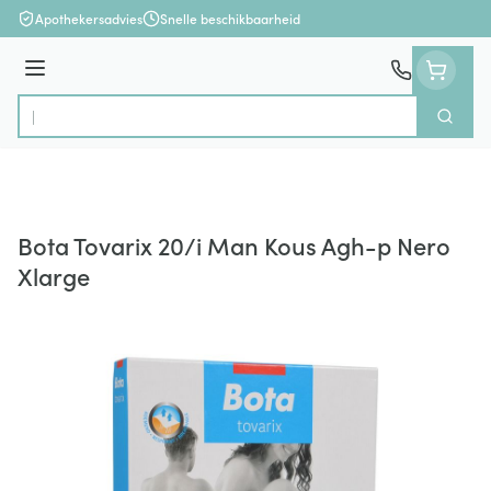
Ga naar de inhoud
Apothekersadvies
Snelle beschikbaarheid
Menu
Zoek
Product, merk, categorie...
Bota Tovarix 20/i Man Kous Agh-p Nero
Xlarge