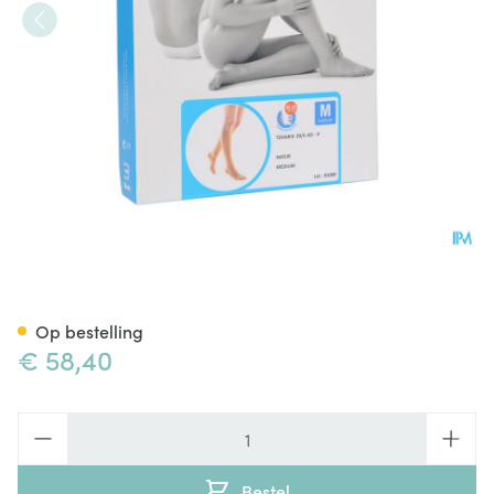
Bota Tovarix 20/ii Kous Ad-p
Op bestelling
€ 58,40
Aantal
Bestel