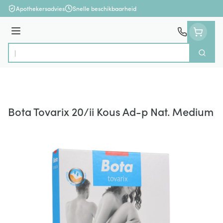
Ga naar de inhoud
Apothekersadvies
Snelle beschikbaarheid
Menu
Zoek
Product, merk, categorie...
Bota Tovarix 20/ii Kous Ad-p Nat. Medium