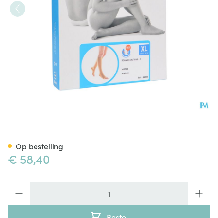
Bota Tovarix 20/ii Kous Ad-p 
Op bestelling
€ 58,40
Aantal
Bestel