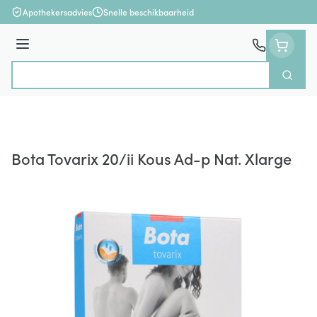
Ga naar de inhoud
Apothekersadvies
Snelle beschikbaarheid
Menu
Zoek
Product, merk, categorie...
Bota Tovarix 20/ii Kous Ad-p Nat. Xlarge