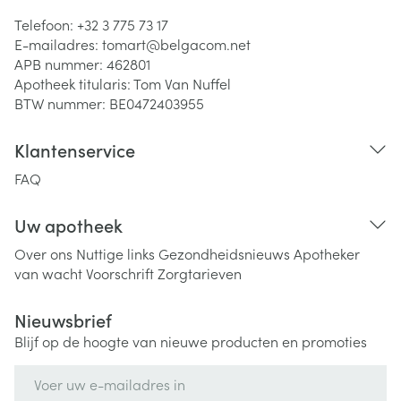
Telefoon:
+32 3 775 73 17
E-mailadres:
tomart@
belgacom.net
APB nummer:
462801
Apotheek titularis:
Tom Van Nuffel
BTW nummer:
BE0472403955
Klantenservice
FAQ
Uw apotheek
Over ons
Nuttige links
Gezondheidsnieuws
Apotheker
van wacht
Voorschrift
Zorgtarieven
Nieuwsbrief
Blijf op de hoogte van nieuwe producten en promoties
E-mail adres