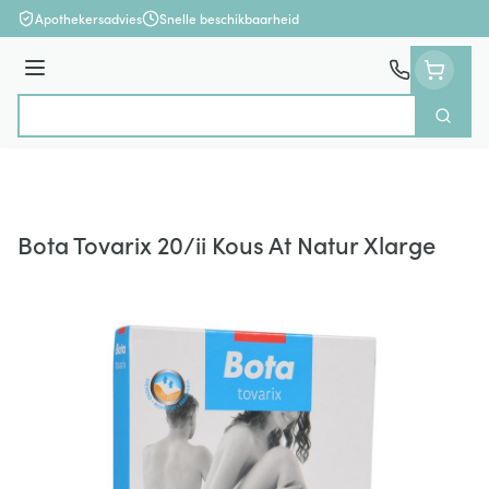
Ga naar de inhoud
Apothekersadvies
Snelle beschikbaarheid
Menu
Zoek
Product, merk, categorie...
Bota Tovarix 20/ii Kous At Natur Xlarge