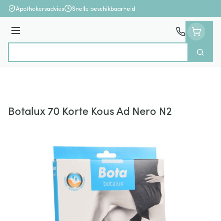
Ga naar de inhoud
Apothekersadvies
Snelle beschikbaarheid
Menu
Zoek
Product, merk, categorie...
Botalux 70 Korte Kous Ad Nero N2