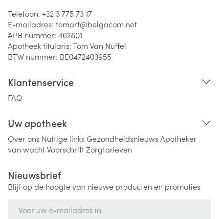
Telefoon:
+32 3 775 73 17
E-mailadres:
tomart@
belgacom.net
APB nummer:
462801
Apotheek titularis:
Tom Van Nuffel
BTW nummer:
BE0472403955
Klantenservice
FAQ
Uw apotheek
Over ons
Nuttige links
Gezondheidsnieuws
Apotheker
van wacht
Voorschrift
Zorgtarieven
Nieuwsbrief
Blijf op de hoogte van nieuwe producten en promoties
E-mail adres