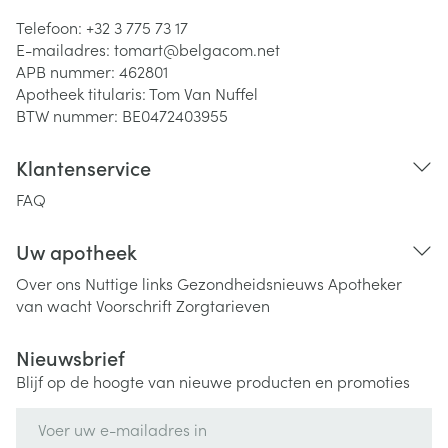
Telefoon:
+32 3 775 73 17
E-mailadres:
tomart@
belgacom.net
APB nummer:
462801
Apotheek titularis:
Tom Van Nuffel
BTW nummer:
BE0472403955
Klantenservice
FAQ
Uw apotheek
Over ons
Nuttige links
Gezondheidsnieuws
Apotheker
van wacht
Voorschrift
Zorgtarieven
Nieuwsbrief
Blijf op de hoogte van nieuwe producten en promoties
E-mail adres