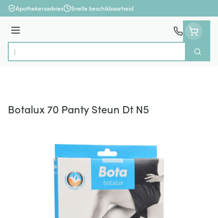
Ga naar de inhoud
Apothekersadvies
Snelle beschikbaarheid
Menu
Zoek
Product, merk, categorie...
Botalux 70 Panty Steun Dt N5