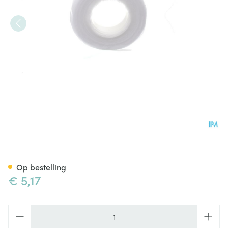
Copoline A/drukverb Gerlach 
Op bestelling
€ 5,17
Aantal