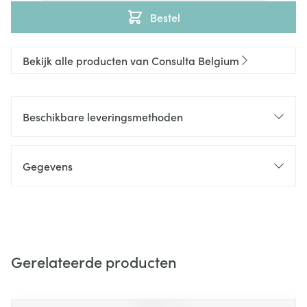
Bestel
Bekijk alle producten van Consulta Belgium
Beschikbare leveringsmethoden
Gegevens
Gerelateerde producten
Navigeren door de elementen van de carrousel is mogelijk m
Druk om carrousel over te slaan
Druk op om naar carrouselnavigatie te gaan