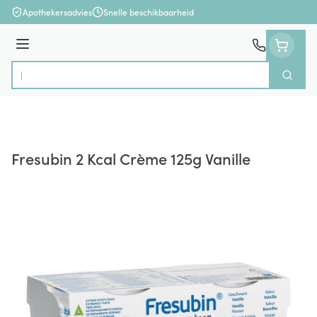
Ga naar de inhoud
Apothekersadvies
Snelle beschikbaarheid
Menu
Zoek
Product, merk, categorie...
Fresubin 2 Kcal Crème 125g Vanille