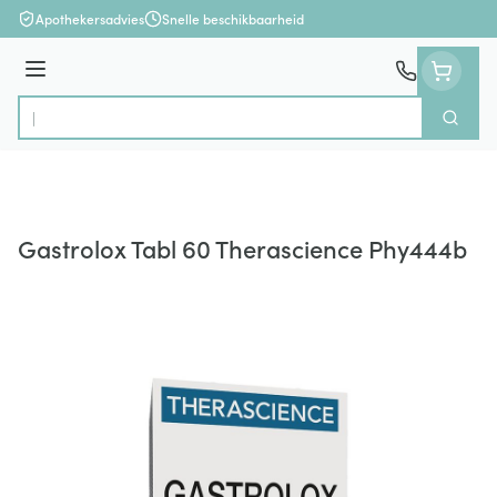
Ga naar de inhoud
Apothekersadvies
Snelle beschikbaarheid
Menu
Zoek
Product, merk, categorie...
Gastrolox Tabl 60 Therascience Phy444b