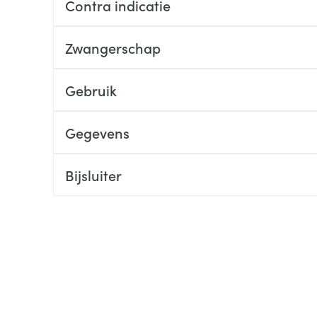
Contra indicatie
ging
Supplementen
Insectenwe
Mondmaskers
middelen
Zwangerschap
ssen
 -
Gebruik
id
d
Gegevens
Bijsluiter
Zelfbruiner
Scheren