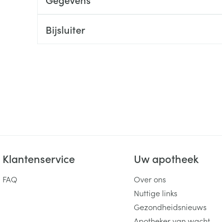
ging
Supplementen
Insectenwe
Mondmaskers
middelen
Bijsluiter
ssen
 -
id
d
Klantenservice
Uw apotheek
Zelfbruiner
Scheren
FAQ
Over ons
Nuttige links
Gezondheidsnieuws
Apotheker van wacht