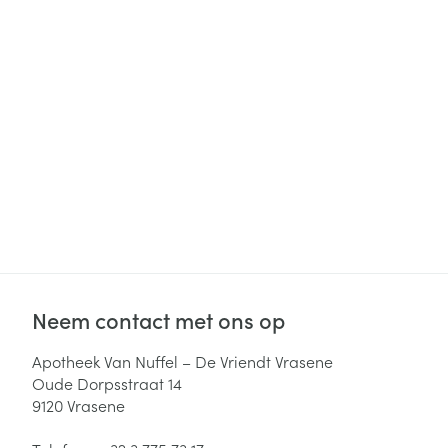
Haar
Gezichtsverzor
Pillendozen en
accessoires
Pigmentstoorni
Gevoelige huid
geïrriteerde hu
Gemengde hui
Doffe huid
Toon meer
Neem contact met ons op
Snurken
Apotheek Van Nuffel – De Vriendt Vrasene
Oude Dorpsstraat 14
9120
Vrasene