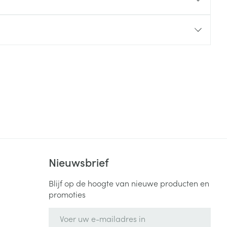
rende
Parfums en
geurproducten
Nieuwsbrief
CBD
Blijf op de hoogte van nieuwe producten en
promoties
E-mail adres